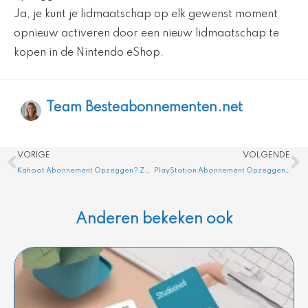
Ja, je kunt je lidmaatschap op elk gewenst moment
opnieuw activeren door een nieuw lidmaatschap te
kopen in de Nintendo eShop.
Team Besteabonnementen.net
Vorige
V
VORIGE
VOLGENDE
Kahoot Abonnement Opzeggen? Zo Doe Je Dat Binnen 1 Minuut
PlayStation Abonnement Opzeggen? Alles Wat Je Moet Weten
Anderen bekeken ook