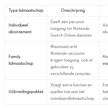
Type lidmaatschap
Omschrijving
Geeft één persoon
Individueel
Va
toegang tot Nintendo
abonnement
ab
Switch Online diensten.
Maximaal acht
Nintendo-accounts
Family
Me
krijgen toegang, ook al
lidmaatschap
vo
gebruiken zij
verschillende consoles.
Voegt extra functies en
Ex
Uitbreidingspakket
spellen toe aan het
he
standaardlidmaatschap.
st