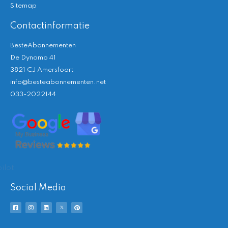
Sitemap
Contactinformatie
BesteAbonnementen
De Dynamo 41
3821 CJ Amersfoort
info@besteabonnementen.net
033-2022144
ilot
Social Media
F
I
L
T
P
a
n
i
w
i
c
s
n
i
n
e
t
k
t
t
b
a
e
t
e