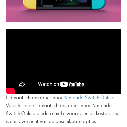
Lidmaatschapsopties voor
Nintendo Switch Online
Verschillende lidmaatschapsopties voor Nintendo
Switch Online bieden unieke voordelen en kosten. Hier
is een overzicht van de beschikbare opties: