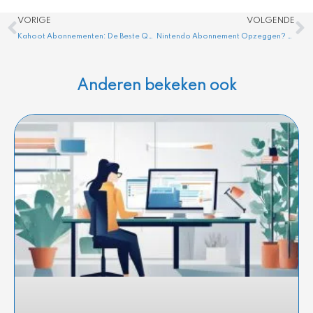
Vorige
V
VORIGE
VOLGENDE
Kahoot Abonnementen: De Beste Quiz Opties in Nederland
Nintendo Abonnement Opzeggen? Stop de Automatische Verlenging
Anderen bekeken ook