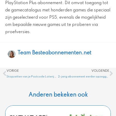
PlayStation Plus abonnement. Dit omvat toegang tot
de gamecatalogus met honderden games die speciaal
zijn geselecteerd voor PS5, evenals de mogelijkheid
om bepaalde nieuwe games uit te proberen via
proefversies.
Team Besteabonnementen.net
Vorige
V
VORIGE
VOLGENDE
Stopzetten van je Postcode Loterij Abonnement? Dit Moet Je Weten
2-jarig abonnement eerder opzeggen? Dit zijn je opties
Anderen bekeken ook