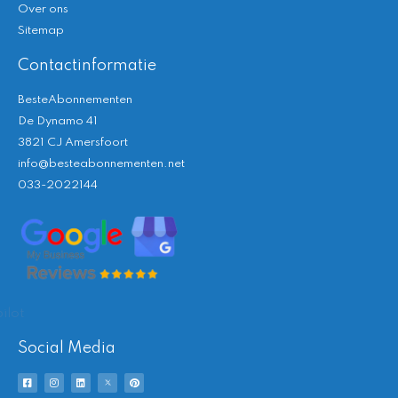
Over ons
Sitemap
Contactinformatie
BesteAbonnementen
De Dynamo 41
3821 CJ Amersfoort
info@besteabonnementen.net
033-2022144
ilot
Social Media
F
I
L
T
P
a
n
i
w
i
c
s
n
i
n