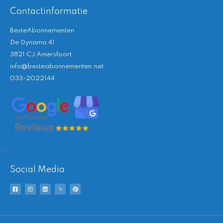
Contactinformatie
BesteAbonnementen
De Dynamo 41
3821 CJ Amersfoort
info@besteabonnementen.net
033-2022144
ilot
Social Media
F
I
L
T
P
a
n
i
w
i
c
s
n
i
n
e
t
k
t
t
b
a
e
t
e
o
g
d
e
r
o
r
i
r
e