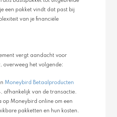
ratis basispakket tot uitgebreide
e een pakket vindt dat past bij
xiteit van je financiële
nement vergt aandacht voor
it, overweeg het volgende:
an
Moneybird Betaalproducten
 afhankelijk van de transactie.
na op Moneybird online om een
chikbare pakketten en hun kosten.