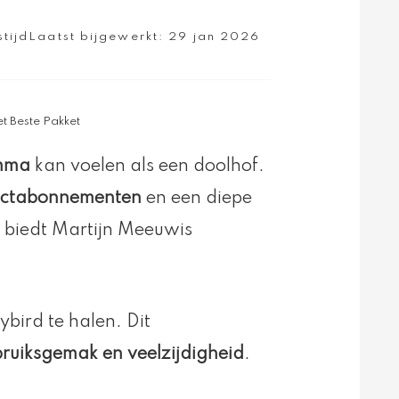
stijd
Laatst bijgewerkt:
29 jan 2026
t Beste Pakket
mma
kan voelen als een doolhof.
uctabonnementen
en een diepe
 biedt Martijn Meeuwis
ybird te halen. Dit
ruiksgemak en veelzijdigheid
.