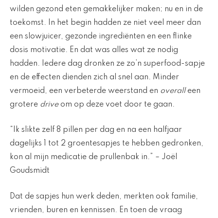
wilden gezond eten gemakkelijker maken; nu en in de
toekomst. In het begin hadden ze niet veel meer dan
een slowjuicer, gezonde ingrediënten en een flinke
dosis motivatie. En dat was alles wat ze nodig
hadden. Iedere dag dronken ze zo’n superfood-sapje
en de effecten dienden zich al snel aan. Minder
vermoeid, een verbeterde weerstand en
overall
een
grotere
drive
om op deze voet door te gaan.
“Ik slikte zelf 8 pillen per dag en na een halfjaar
dagelijks 1 tot 2 groentesapjes te hebben gedronken,
kon al mijn medicatie de prullenbak in.” – Joël
Goudsmidt
Dat de sapjes hun werk deden, merkten ook familie,
vrienden, buren en kennissen. En toen de vraag