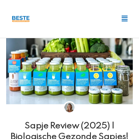
Ga
naar
Main
de
Men
inhoud
Sapje Review (2025) |
Biologische Gezonde Sapjes!