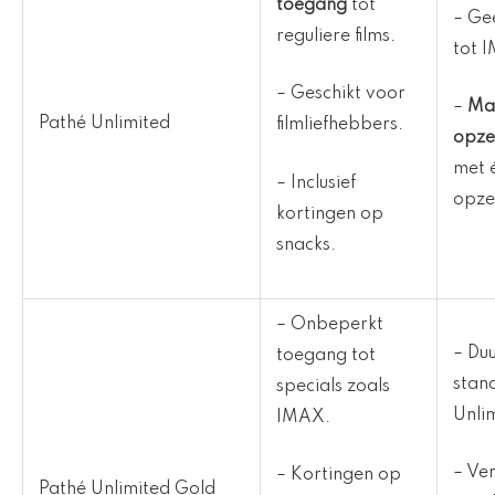
toegang
tot
– Ge
reguliere films.
tot 
– Geschikt voor
–
Maa
Pathé Unlimited
filmliefhebbers.
opz
met 
– Inclusief
opze
kortingen op
snacks.
– Onbeperkt
– Du
toegang tot
stan
specials zoals
Unli
IMAX.
– Ver
– Kortingen op
Pathé Unlimited Gold