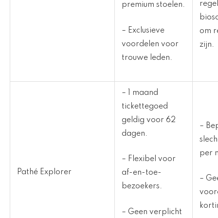
rege
premium stoelen.
bios
– Exclusieve
om r
voordelen voor
zijn.
trouwe leden.
– 1 maand
tickettegoed
geldig voor 62
– Be
dagen.
slech
per 
– Flexibel voor
Pathé Explorer
af-en-toe-
– Ge
bezoekers.
voor
korti
– Geen verplicht