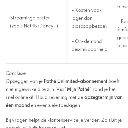
bios
– Kosten vaak
Streamingdiensten
lager dan
– Be
(zoals Netflix/Disney+)
bioscoopbezoek.
film
geen
– On-demand
bios
beschikbaarheid.
Conclusie
Opzeggen van je
Pathé Unlimited-abonnement
hoeft
niet ingewikkeld te zijn. Via “
Mijn Pathé
” rond je het
snel online af. Houd rekening met de
opzegtermijn van
één maand
en eventuele toeslagen.
Bij vragen helpt de klantenservice je verder. Zo sluit je