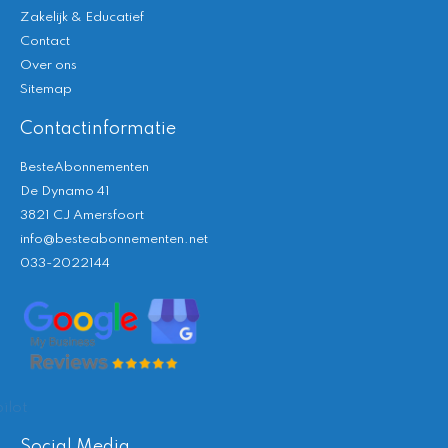
Zakelijk & Educatief
Contact
Over ons
Sitemap
Contactinformatie
BesteAbonnementen
De Dynamo 41
3821 CJ Amersfoort
info@besteabonnementen.net
033-2022144
ilot
Social Media