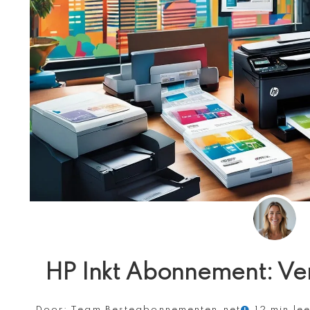
HP Inkt Abonnement: Verg
Door:
Team Besteabonnementen.net
12 min lee