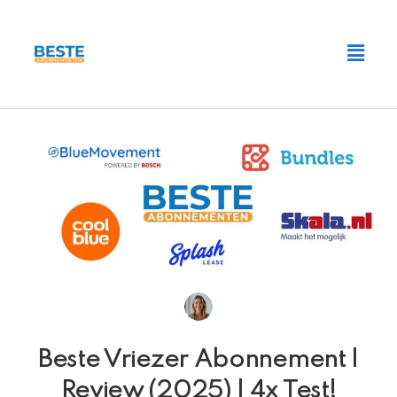
Ga
naar
Main
de
Men
inhoud
Beste Vriezer Abonnement |
Review (2025) | 4x Test!