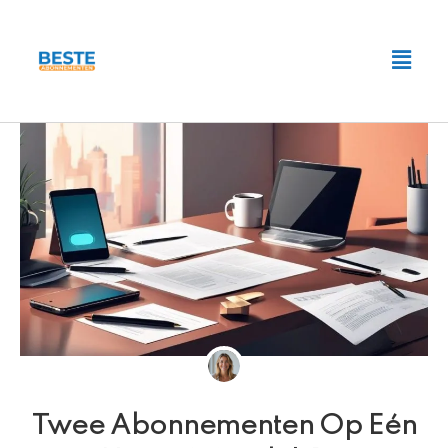
Ga
naar
Main
de
Men
inhoud
Twee Abonnementen Op Eén