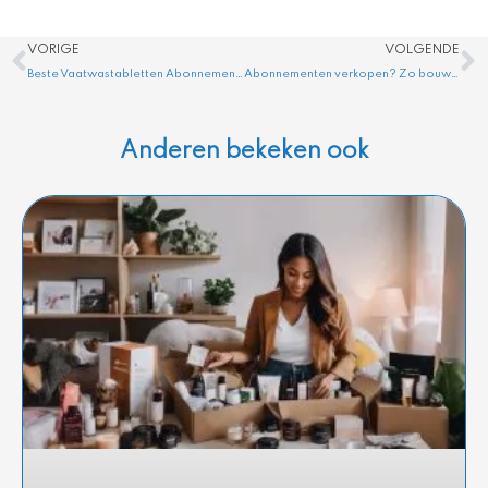
Vorige
V
VORIGE
VOLGENDE
Beste Vaatwastabletten Abonnement | Review (2025) | 3x Test!
Abonnementen verkopen? Zo bouw je een winstgevend model
Anderen bekeken ook